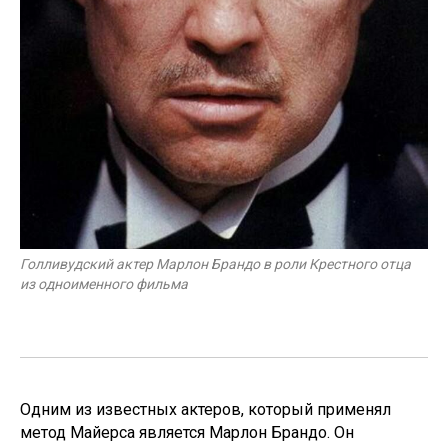
Голливудский актер Марлон Брандо в роли Крестного отца
из одноименного фильма
Одним из известных актеров, который применял
метод Майерса является Марлон Брандо. Он