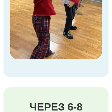
Поднимает руку на уроках без
внутреннего сопротивления.
ЧЁТЧЕ ФОРМУЛИРУЕТ
МЫСЛИ
Может пересказать текст из 10
предложений без запинок.
ЛЕГЧЕ НАХОДИТ ДРУЗЕЙ
Инициирует общение первым,
поддерживает диалог.
БЫСТРЕЕ
АДАПТИРУЕТСЯ
к новым ситуациям (смена класса,
мероприятия, знакомства).